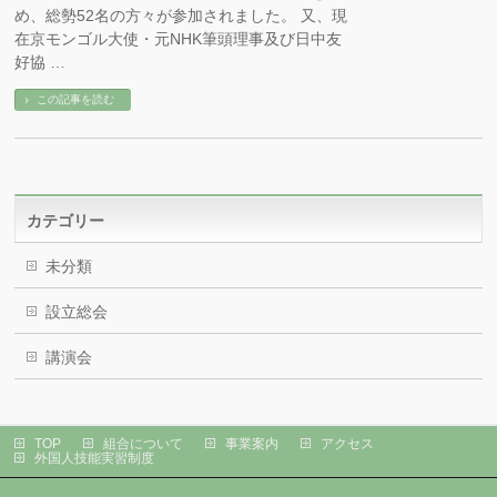
め、総勢52名の方々が参加されました。 又、現
在京モンゴル大使・元NHK筆頭理事及び日中友
好協 …
この記事を読む
カテゴリー
未分類
設立総会
講演会
TOP
組合について
事業案内
アクセス
外国人技能実習制度