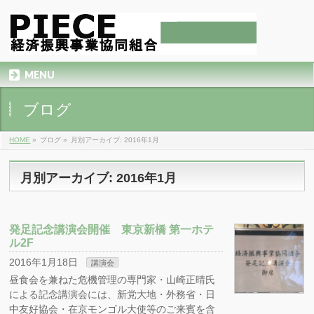
MENU
ブログ
HOME
»
ブログ
»
月別アーカイブ: 2016年1月
月別アーカイブ: 2016年1月
発足記念講演会開催 東京新橋 第一ホテ
ル2F
2016年1月18日
講演会
昼食会を兼ねた危機管理の専門家・山崎正晴氏
による記念講演会には、新党大地・外務省・日
中友好協会・在京モンゴル大使等のご来賓を含