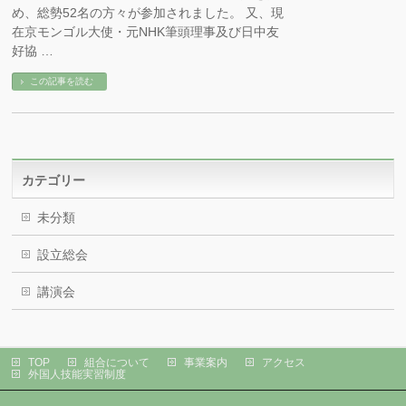
め、総勢52名の方々が参加されました。 又、現
在京モンゴル大使・元NHK筆頭理事及び日中友
好協 …
この記事を読む
カテゴリー
未分類
設立総会
講演会
TOP
組合について
事業案内
アクセス
外国人技能実習制度