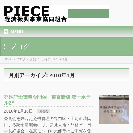
MENU
ブログ
HOME
»
ブログ
»
月別アーカイブ: 2016年1月
月別アーカイブ: 2016年1月
発足記念講演会開催 東京新橋 第一ホテ
ル2F
2016年1月18日
講演会
昼食会を兼ねた危機管理の専門家・山崎正晴氏
による記念講演会には、新党大地・外務省・日
中友好協会・在京モンゴル大使等のご来賓を含