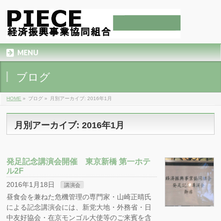
MENU
ブログ
HOME
»
ブログ
»
月別アーカイブ: 2016年1月
月別アーカイブ: 2016年1月
発足記念講演会開催 東京新橋 第一ホテ
ル2F
2016年1月18日
講演会
昼食会を兼ねた危機管理の専門家・山崎正晴氏
による記念講演会には、新党大地・外務省・日
中友好協会・在京モンゴル大使等のご来賓を含