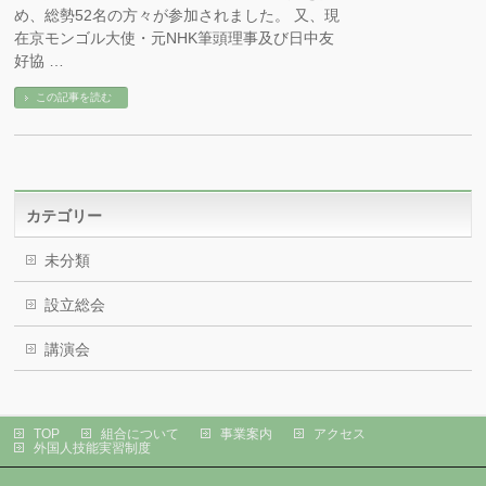
め、総勢52名の方々が参加されました。 又、現
在京モンゴル大使・元NHK筆頭理事及び日中友
好協 …
この記事を読む
カテゴリー
未分類
設立総会
講演会
TOP
組合について
事業案内
アクセス
外国人技能実習制度