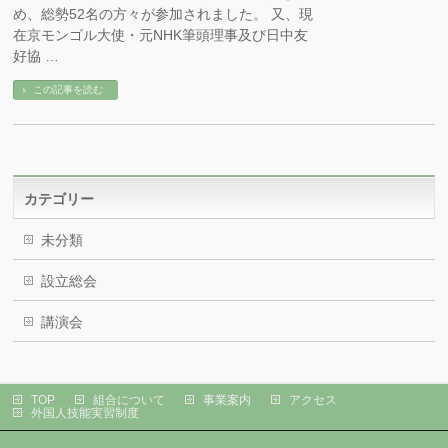
め、総勢52名の方々が参加されました。 又、現
在京モンゴル大使・元NHK筆頭理事及び日中友
好協 …
この記事を読む
カテゴリー
未分類
設立総会
講演会
TOP
組合について
事業案内
アクセス
外国人技能実習制度