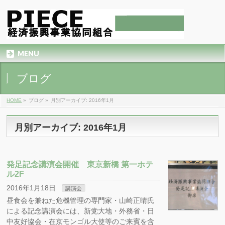
MENU
ブログ
HOME
»
ブログ
»
月別アーカイブ: 2016年1月
月別アーカイブ: 2016年1月
発足記念講演会開催 東京新橋 第一ホテ
ル2F
2016年1月18日
講演会
昼食会を兼ねた危機管理の専門家・山崎正晴氏
による記念講演会には、新党大地・外務省・日
中友好協会・在京モンゴル大使等のご来賓を含