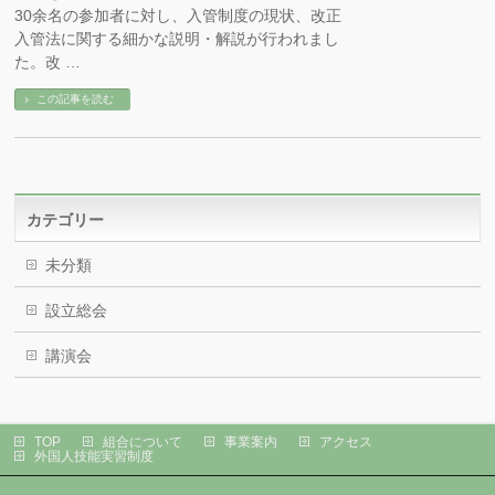
30余名の参加者に対し、入管制度の現状、改正
入管法に関する細かな説明・解説が行われまし
た。改 …
この記事を読む
カテゴリー
未分類
設立総会
講演会
TOP
組合について
事業案内
アクセス
外国人技能実習制度