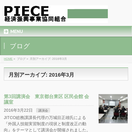
MENU
ブログ
HOME
»
ブログ
»
月別アーカイブ: 2016年3月
月別アーカイブ: 2016年3月
第3回講演会 東京都台東区 区民会館 会
議室
2016年3月22日
講演会
JITCO総務課課長代理の万城目正雄氏による
『外国人技能実習制度の現状と制度改正の動
向』をテーマとして講演会が開催されました。