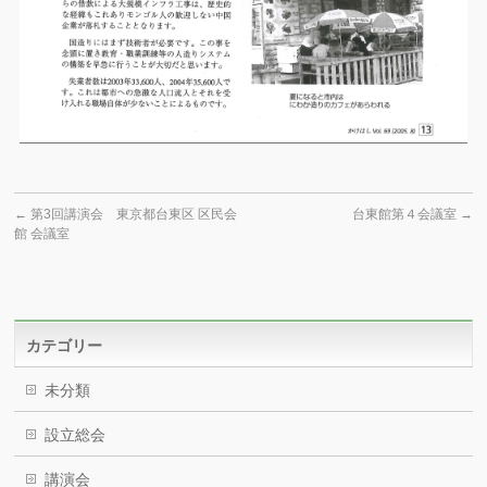
←
第3回講演会 東京都台東区 区民会
台東館第４会議室
→
館 会議室
カテゴリー
未分類
設立総会
講演会