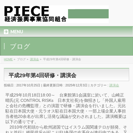
MENU
ブログ
HOME
»
ブログ
»
講演会
»
平成29年第4回研修・講演会
平成29年第4回研修・講演会
投稿日 : 2017年10月25日
最終更新日時 : 2025年12月3日
カテゴリー :
講演会
平成29年10月18日18:00～ 台東館第1会議室に於いて、山崎正
晴氏(元 CONTROL RISKs 日本支社長)を御招きし「外国人雇用
と会社の危機監理」との演題で研修・講演会を行いました。元比
駐在日本国大使・元ラオス駐在日本国大使・一部上場企業人事担
当者他20余名が出席し活発な議論が交わされました。講演概要は
以下の通りです。
2010年代初頭から欧州諸国ではイスラム国関連テロが頻発、そ
れと並行し移民排斥が起こりEU各国の右系化が進行中である。又