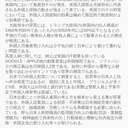
米国内において無差別テロが発生、米国入国禁止大統領令に代表
される外国人排除の動きが強まって来ている。米国でのテロ対策
においては、外国人入国規制の効果は極めて限定的で銃規制がよ
り効果的である。
大統領令の背景には、トランプ大統領の(米国内の白人構成が
1960年代85%であったものが2050年代には50%以下となるとの
予測の下)近い将来白人種が有色人種によって駆逐されるとの懸念
が根底にある。
外国人労働者受け入れは少子化の続く日本にとり避けて通れな
い問題である。
高度人材に関しては、例えば米国のIT産業を担っている
GOOGLE・APPLE他の創業者達は外国移民であり、ソフトバン
クの孫正義は在日韓国人2世である。如何に外国から優秀な人材
を取り込むかがポイントであり世界の潮流でもある。
日本での外国人犯罪について精査すると、犯罪率が日本人と比
べ半分程度ではあるが、国別に見ると中国人・ブラジル人が夫々
2.5倍、米国人は1/25倍と跛行的である(実際は警察人員と予算不
足で外国人検挙率は急減している)。
日本企業にとり外国人雇用の考え方を根本から変える事が肝要
である。外国人従業員による犯罪・不祥事は日本側経営者の責任
との視点で、組織規範・労務システムを再構築する必要に迫られ
ている、即ち日本人幹部職員の監理能力向上の徹底(言語・業務監
理能力)・精神論的で具体性の欠く行動規範と曖昧な社内規定の排
除・外国文化の受け入れ等々が挙げられる。