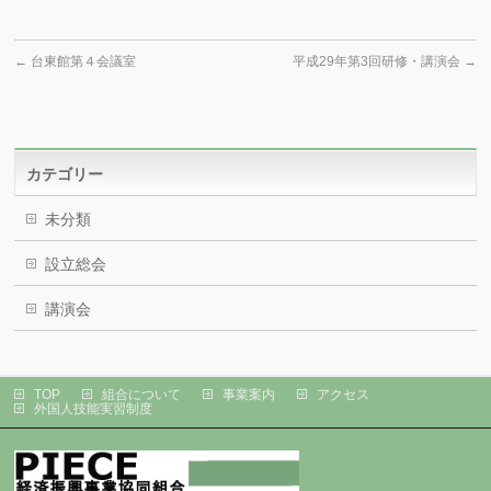
←
台東館第４会議室
平成29年第3回研修・講演会
→
カテゴリー
未分類
設立総会
講演会
TOP
組合について
事業案内
アクセス
外国人技能実習制度