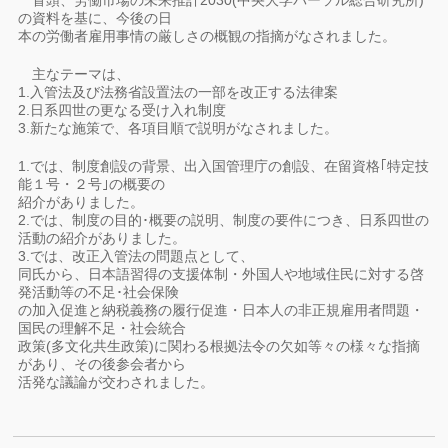
冒頭、労働市場の未来推計2030(中央大学パーソル総合研究所)
の資料を基に、今後の日
本の労働者雇用事情の厳しさの概観の指摘がなされました。
主なテーマは、
1.入管法及び法務省設置法の一部を改正する法律案
2.日系四世の更なる受け入れ制度
3.新たな施策で、各項目順で説明がなされました。
1.では、制度創設の背景、出入国管理庁の創設、在留資格｢特定技
能１号・２号｣の概要の
紹介がありました。
2.では、制度の目的･概要の説明、制度の要件につき、日系四世の
活動の紹介がありました。
3.では、改正入管法の問題点として、
同氏から、日本語習得の支援体制・外国人や地域住民に対する啓
発活動等の不足･社会保険
の加入促進と納税義務の履行促進・日本人の非正規雇用者問題・
国民の理解不足・社会統合
政策(多文化共生政策)に関わる根拠法令の欠如等々の様々な指摘
があり、その後参会者から
活発な議論が交わされました。