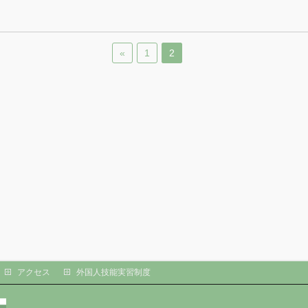
«
1
2
アクセス
外国人技能実習制度