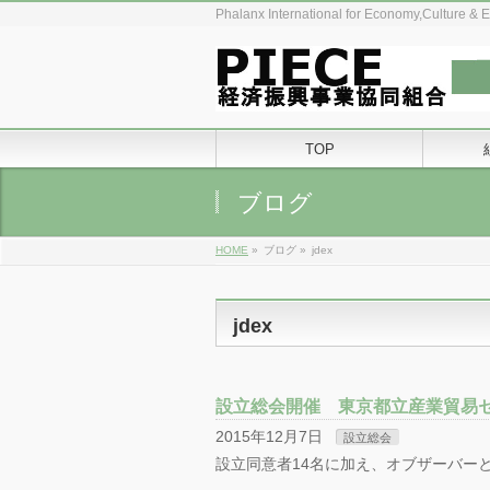
Phalanx International for Economy,Culture & 
TOP
ブログ
HOME
»
ブログ
»
jdex
jdex
設立総会開催 東京都立産業貿易セ
2015年12月7日
設立総会
設立同意者14名に加え、オブザーバー